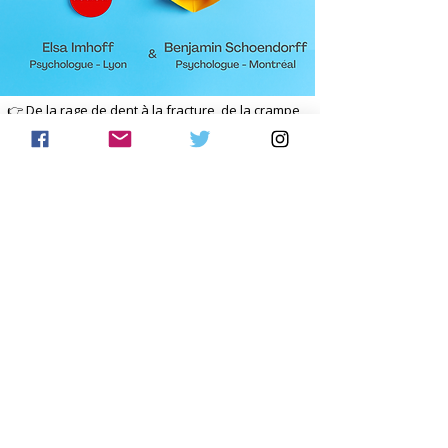
👉 De la rage de dent à la fracture, de la crampe
aux maux de tête, 𝐪𝐮𝐢 𝐧’𝐚 𝐣𝐚𝐦𝐚𝐢𝐬 𝐫𝐞𝐬𝐬𝐞𝐧𝐭𝐢
𝐝𝐞
#𝐝𝐨𝐮𝐥𝐞𝐮𝐫𝐬
?
Si l’expérience douloureuse semble universelle,
elle est toujours vécue de façon unique et tenter
de la comprendre au travers de facteurs
mécaniques ou inflammatoires a souvent fait
perdre de vue cette 𝐝𝐢𝐦𝐞𝐧𝐬𝐢𝐨𝐧 𝐢𝐧𝐝𝐢𝐯𝐢𝐝𝐮𝐞𝐥𝐥𝐞.
👉 Quelle que soit sa nature, que nous le voulions
ou non, 𝐥𝐚 𝐝𝐨𝐮𝐥𝐞𝐮𝐫 𝐚 𝐮𝐧 𝐢𝐦𝐩𝐚𝐜𝐭
#𝐩𝐬𝐲𝐜𝐡𝐨𝐥𝐨𝐠𝐢𝐪𝐮𝐞
𝐪𝐮'𝐢𝐥
𝐞𝐬𝐭 𝐧𝐞́𝐜𝐞𝐬𝐬𝐚𝐢𝐫𝐞 𝐝'𝐞́𝐯𝐚𝐥𝐮𝐞𝐫.
👉 Ce
#𝐰𝐞𝐛𝐢𝐧𝐚𝐢𝐫𝐞
vous permettra de mieux
𝐜𝐨𝐦𝐩𝐫𝐞𝐧𝐝𝐫𝐞 𝐜𝐨𝐦𝐦𝐞𝐧𝐭 𝐥𝐚
#𝐝𝐨𝐮𝐥𝐞𝐮𝐫
𝐟𝐚𝐜̧𝐨𝐧𝐧𝐞
𝐥𝐞𝐬
#𝐩𝐞𝐧𝐬𝐞́𝐞𝐬
𝐞𝐭 𝐥𝐞𝐬
#𝐜𝐨𝐦𝐩𝐨𝐫𝐭𝐞𝐦𝐞𝐧𝐭𝐬
et abordera les
pistes thérapeutiques pour mieux la gérer.