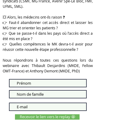
syndicats (CSMF, MG France, Avenir Spé-Le Bloc, FMF,
UFML, SML).
💥 Alors, les médecins ont-ils raison ❓
👉 Faut-il abandonner cet accès direct et laisser les
MG trier et orienter les patients ?
👉 Que se passe-t-il dans les pays où l’accès direct a
été mis en place ?
👉 Quelles compétences le MK devra-t-il avoir pour
réussir cette nouvelle étape professionnelle ?
Nous répondrons à toutes ces questions lors du
webinaire avec Thibault Desjardins (MKDE, Fellow
OMT-France) et Anthony Demont (MKDE, PhD)
Recevoir le lien vers le replay 🤩