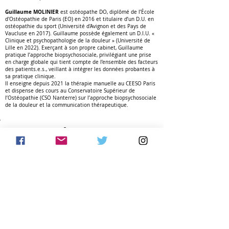
Guillaume MOLINIER
est ostéopathe DO, diplômé de l’École
d'Ostéopathie de Paris (EO) en 2016 et titulaire d’un D.U. en
ostéopathie du sport (Université d'Avignon et des Pays de
Vaucluse en 2017). Guillaume possède également un D.I.U. «
Clinique et psychopathologie de la douleur » (Université de
Lille en 2022). Exerçant à son propre cabinet, Guillaume
pratique l’approche biopsychosociale, privilégiant une prise
en charge globale qui tient compte de l’ensemble des facteurs
des patients.e.s., veillant à intégrer les données probantes à
sa pratique clinique.
Il enseigne depuis 2021 la thérapie manuelle au CEESO Paris
et dispense des cours au Conservatoire Supérieur de
l’Ostéopathie (CSO Nanterre) sur l’approche biopsychosociale
de la douleur et la communication thérapeutique.
Informations
pratiques
Pré-requis
: être ostéopathe ou kinésithérapeute
Dates
: 22 et 23 octobre 2026
Durée
: 1 pré-learning + 14 heures de formation
en présentiel
Lieu
: CEESO