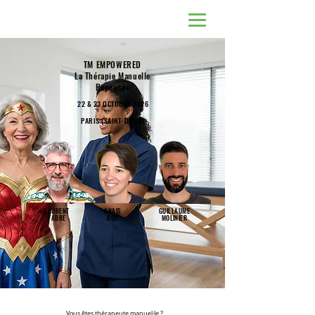
TM EMPOWERED
La Thérapie Manuelle
Repensée
22 & 23 OCTOBRE 2026
PARIS (SAINT-DENIS)
LAURENT
ANAIS
GUILLAUME
FABRE
ROT
MOLINIER
Vous êtes thérapeute manuel·le ?