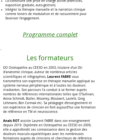
Co-construire une prise en charge active (exercices,
exposition graduée, auto-gestion).
Intégrer la thérapie manuelle et la narration clinique
comme leviers de modulation et de rassurement pour
favoriser l'engagement.
Programme complet
Les formateurs
DO Ostéopathie au CEESO en 2003, titulaire d’un DU
d’anatomie clinique, auteur de nombreux articles
Laurent FABRE
scientifiques et infographies,
vous
transmettra son expertise en thérapie manuelle appliqué au
système nerveux périphérique et à toutes les douleurs
irradiantes. Son parcours l’a conduit à se former auprès
nombres de références internationales telles que O’Sullivan,
Anina Schmidt, Butler, Moseley, Moulaert, Laslett, Greg
Lehmann, Ben Cormak etc. Sa pédagogie d’enseignement et
son expérience de clinicien en font aujourd’hui une formation
de référence en TM et neuroscience.
Anaïs ROT
assiste Laurent FABRE dans son enseignement
depuis 2019. Diplômée en Ostéopathie au CEESO en 2009,
elle a approfondit ses connaissance dans la gestion des
douleurs musculo-squelettiques avec les nombreuses
formations auprès de cliniciens et chercheurs de référence.