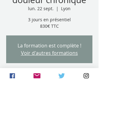
lun. 22 sept.
  |  
Lyon
3 jours en présentiel
830€ TTC
La formation est complète !
Voir d'autres formations
Dates et lieu
22 sept. 2025, 08:30 – 24 sept. 2025, 17:30
Lyon, 3 Rue Fénelon, 69006 Lyon, France
Partager cet événement