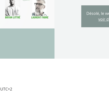
Désolé, le w
voir 
0 UTC+2